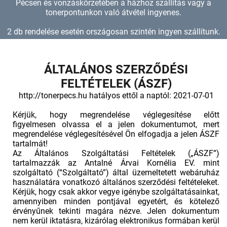
Pécsen és vonzáskörzetében a házhoz szállítás vagy a
tonerpontunkon való átvétel ingyenes.
2 db rendelése esetén országosan szintén ingyen szállítunk.
ÁLTALÁNOS SZERZŐDÉSI
FELTÉTELEK (ÁSZF)
http://tonerpecs.hu
hatályos ettől a naptól: 2021-07-01
Kérjük, hogy megrendelése véglegesítése előtt
figyelmesen olvassa el a jelen dokumentumot, mert
megrendelése véglegesítésével Ön elfogadja a jelen ÁSZF
tartalmát!
Az Általános Szolgáltatási Feltételek („ÁSZF”)
tartalmazzák az Antalné Árvai Kornélia EV. mint
szolgáltató (“Szolgáltató”) által üzemeltetett webáruház
használatára vonatkozó általános szerződési feltételeket.
Kérjük, hogy csak akkor vegye igénybe szolgáltatásainkat,
amennyiben minden pontjával egyetért, és kötelező
érvényűnek tekinti magára nézve. Jelen dokumentum
nem kerül iktatásra, kizárólag elektronikus formában kerül