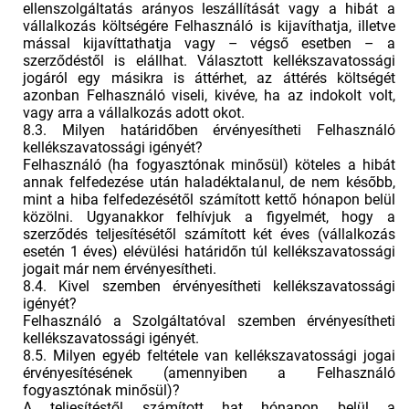
ellenszolgáltatás arányos leszállítását vagy a hibát a
vállalkozás költségére Felhasználó is kijavíthatja, illetve
mással kijavíttathatja vagy – végső esetben – a
szerződéstől is elállhat. Választott kellékszavatossági
jogáról egy másikra is áttérhet, az áttérés költségét
azonban Felhasználó viseli, kivéve, ha az indokolt volt,
vagy arra a vállalkozás adott okot.
8.3. Milyen határidőben érvényesítheti Felhasználó
kellékszavatossági igényét?
Felhasználó (ha fogyasztónak minősül) köteles a hibát
annak felfedezése után haladéktalanul, de nem később,
mint a hiba felfedezésétől számított kettő hónapon belül
közölni. Ugyanakkor felhívjuk a figyelmét, hogy a
szerződés teljesítésétől számított két éves (vállalkozás
esetén 1 éves) elévülési határidőn túl kellékszavatossági
jogait már nem érvényesítheti.
8.4. Kivel szemben érvényesítheti kellékszavatossági
igényét?
Felhasználó a Szolgáltatóval szemben érvényesítheti
kellékszavatossági igényét.
8.5. Milyen egyéb feltétele van kellékszavatossági jogai
érvényesítésének (amennyiben a Felhasználó
fogyasztónak minősül)?
A teljesítéstől számított hat hónapon belül a