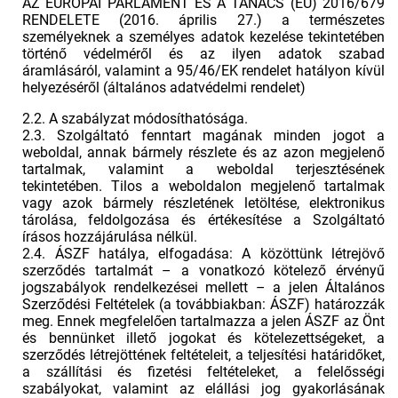
AZ EURÓPAI PARLAMENT ÉS A TANÁCS (EU) 2016/679
RENDELETE (2016. április 27.) a természetes
személyeknek a személyes adatok kezelése tekintetében
történő védelméről és az ilyen adatok szabad
áramlásáról, valamint a 95/46/EK rendelet hatályon kívül
helyezéséről (általános adatvédelmi rendelet)
2.2. A szabályzat módosíthatósága.
2.3. Szolgáltató fenntart magának minden jogot a
weboldal, annak bármely részlete és az azon megjelenő
tartalmak, valamint a weboldal terjesztésének
tekintetében. Tilos a weboldalon megjelenő tartalmak
vagy azok bármely részletének letöltése, elektronikus
tárolása, feldolgozása és értékesítése a Szolgáltató
írásos hozzájárulása nélkül.
2.4. ÁSZF hatálya, elfogadása: A közöttünk létrejövő
szerződés tartalmát – a vonatkozó kötelező érvényű
jogszabályok rendelkezései mellett – a jelen Általános
Szerződési Feltételek (a továbbiakban: ÁSZF) határozzák
meg. Ennek megfelelően tartalmazza a jelen ÁSZF az Önt
és bennünket illető jogokat és kötelezettségeket, a
szerződés létrejöttének feltételeit, a teljesítési határidőket,
a szállítási és fizetési feltételeket, a felelősségi
szabályokat, valamint az elállási jog gyakorlásának