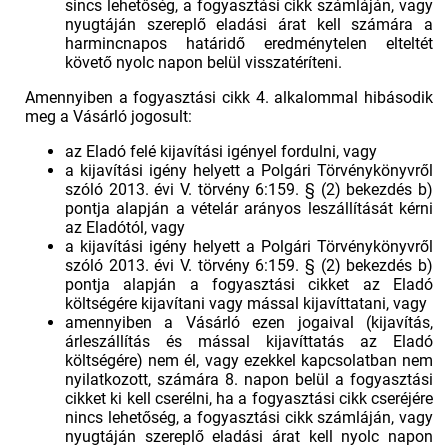
sincs lehetőség, a fogyasztási cikk számláján, vagy
nyugtáján szereplő eladási árat kell számára a
harmincnapos határidő eredménytelen elteltét
követő nyolc napon belül visszatéríteni.
Amennyiben a fogyasztási cikk 4. alkalommal hibásodik
meg a Vásárló jogosult:
az Eladó felé kijavítási igényel fordulni, vagy
a kijavítási igény helyett a Polgári Törvénykönyvről
szóló 2013. évi V. törvény 6:159. § (2) bekezdés b)
pontja alapján a vételár arányos leszállítását kérni
az Eladótól, vagy
a kijavítási igény helyett a Polgári Törvénykönyvről
szóló 2013. évi V. törvény 6:159. § (2) bekezdés b)
pontja alapján a fogyasztási cikket az Eladó
költségére kijavítani vagy mással kijavíttatani, vagy
amennyiben a Vásárló ezen jogaival (kijavítás,
árleszállítás és mással kijavíttatás az Eladó
költségére) nem él, vagy ezekkel kapcsolatban nem
nyilatkozott, számára 8. napon belül a fogyasztási
cikket ki kell cserélni, ha a fogyasztási cikk cseréjére
nincs lehetőség, a fogyasztási cikk számláján, vagy
nyugtáján szereplő eladási árat kell nyolc napon