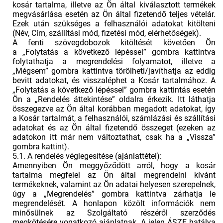
kosár tartalma, illetve az Ön által kiválasztott termékek
megvásárlása esetén az Ön által fizetendő teljes vételár.
Ezek után szükséges a felhasználói adatokat kitölteni
(Név, Cím, szállítási mód, fizetési mód, elérhetőségek).
A fenti szövegdobozok kitöltését követően Ön
a „Folytatás a következő lépéssel” gombra kattintva
folytathatja a megrendelési folyamatot, illetve a
„Mégsem” gombra kattintva törölheti/javíthatja az eddig
bevitt adatokat, és visszaléphet a Kosár tartalmához. A
„Folytatás a következő lépéssel” gombra kattintás esetén
Ön a „Rendelés áttekintése” oldalra érkezik. Itt láthatja
összegezve az Ön által korábban megadott adatokat, így
a Kosár tartalmát, a felhasználói, számlázási és szállítási
adatokat és az Ön által fizetendő összeget (ezeken az
adatokon itt már nem változtathat, csak ha a „Vissza”
gombra kattint).
5.1. A rendelés véglegesítése (ajánlattétel):
Amennyiben Ön meggyőződött arról, hogy a kosár
tartalma megfelel az Ön által megrendelni kívánt
termékeknek, valamint az Ön adatai helyesen szerepelnek,
úgy a „Megrendelés” gombra kattintva zárhatja le
megrendelését. A honlapon közölt információk nem
minősülnek az Szolgáltató részéről szerződés
megkötésére vonatkozó ajánlatnak. A jelen ÁSZF hatálya