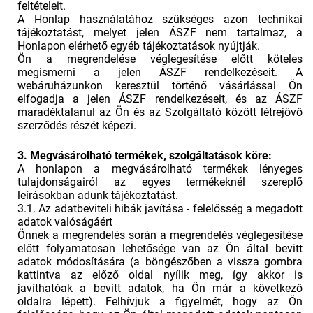
feltételeit.
A Honlap használatához szükséges azon technikai
tájékoztatást, melyet jelen ÁSZF nem tartalmaz, a
Honlapon elérhető egyéb tájékoztatások nyújtják.
Ön a megrendelése véglegesítése előtt köteles
megismerni a jelen ÁSZF rendelkezéseit. A
webáruházunkon keresztül történő vásárlással Ön
elfogadja a jelen ÁSZF rendelkezéseit, és az ÁSZF
maradéktalanul az Ön és az Szolgáltató között létrejövő
szerződés részét képezi.
3. Megvásárolható termékek, szolgáltatások köre:
A honlapon a megvásárolható termékek lényeges
tulajdonságairól az egyes termékeknél szereplő
leírásokban adunk tájékoztatást.
3.1. Az adatbeviteli hibák javítása - felelősség a megadott
adatok valóságáért
Önnek a megrendelés során a megrendelés véglegesítése
előtt folyamatosan lehetősége van az Ön által bevitt
adatok módosítására (a böngészőben a vissza gombra
kattintva az előző oldal nyílik meg, így akkor is
javíthatóak a bevitt adatok, ha Ön már a következő
oldalra lépett). Felhívjuk a figyelmét, hogy az Ön