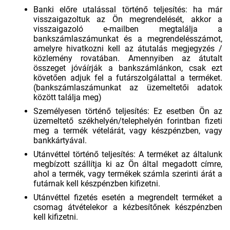
Banki előre utalással történő teljesítés: ha már
visszaigazoltuk az Ön megrendelését, akkor a
visszaigazoló e-mailben megtalálja a
bankszámlaszámunkat és a megrendelésszámot,
amelyre hivatkozni kell az átutalás megjegyzés /
közlemény rovatában. Amennyiben az átutalt
összeget jóváírják a bankszámlánkon, csak ezt
követően adjuk fel a futárszolgálattal a terméket.
(bankszámlaszámunkat az üzemeltetői adatok
között találja meg)
Személyesen történő teljesítés: Ez esetben Ön az
üzemeltető székhelyén/telephelyén forintban fizeti
meg a termék vételárát, vagy készpénzben, vagy
bankkártyával.
Utánvéttel történő teljesítés: A terméket az általunk
megbízott szállítja ki az Ön által megadott címre,
ahol a termék, vagy termékek számla szerinti árát a
futárnak kell készpénzben kifizetni.
Utánvéttel fizetés esetén a megrendelt terméket a
csomag átvételekor a kézbesítőnek készpénzben
kell kifizetni.