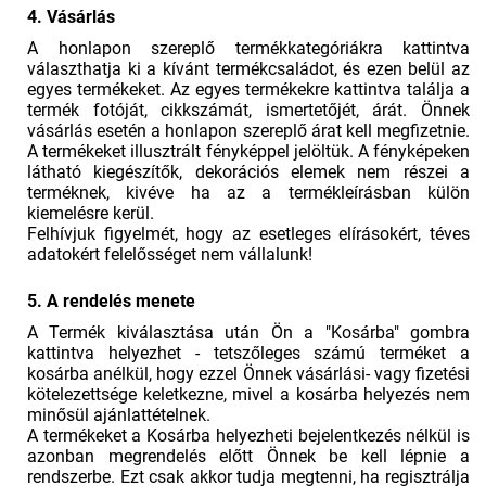
4. Vásárlás
A honlapon szereplő termékkategóriákra kattintva
választhatja ki a kívánt termékcsaládot, és ezen belül az
egyes termékeket. Az egyes termékekre kattintva találja a
termék fotóját, cikkszámát, ismertetőjét, árát. Önnek
vásárlás esetén a honlapon szereplő árat kell megfizetnie.
A termékeket illusztrált fényképpel jelöltük. A fényképeken
látható kiegészítők, dekorációs elemek nem részei a
terméknek, kivéve ha az a termékleírásban külön
kiemelésre kerül.
Felhívjuk figyelmét, hogy az esetleges elírásokért, téves
adatokért felelősséget nem vállalunk!
5. A rendelés menete
A Termék kiválasztása után Ön a "Kosárba" gombra
kattintva helyezhet - tetszőleges számú terméket a
kosárba anélkül, hogy ezzel Önnek vásárlási- vagy fizetési
kötelezettsége keletkezne, mivel a kosárba helyezés nem
minősül ajánlattételnek.
A termékeket a Kosárba helyezheti bejelentkezés nélkül is
azonban megrendelés előtt Önnek be kell lépnie a
rendszerbe. Ezt csak akkor tudja megtenni, ha regisztrálja