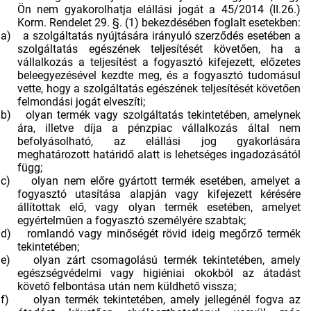
Ön nem gyakorolhatja elállási jogát a 45/2014 (II.26.)
Korm. Rendelet 29. §. (1) bekezdésében foglalt esetekben:
a)
a szolgáltatás nyújtására irányuló szerződés esetében a
szolgáltatás egészének teljesítését követően, ha a
vállalkozás a teljesítést a fogyasztó kifejezett, előzetes
beleegyezésével kezdte meg, és a fogyasztó tudomásul
vette, hogy a szolgáltatás egészének teljesítését követően
felmondási jogát elveszíti;
b)
olyan termék vagy szolgáltatás tekintetében, amelynek
ára, illetve díja a pénzpiac vállalkozás által nem
befolyásolható, az elállási jog gyakorlására
meghatározott határidő alatt is lehetséges ingadozásától
függ;
c)
olyan nem előre gyártott termék esetében, amelyet a
fogyasztó utasítása alapján vagy kifejezett kérésére
állítottak elő, vagy olyan termék esetében, amelyet
egyértelműen a fogyasztó személyére szabtak;
d)
romlandó vagy minőségét rövid ideig megőrző termék
tekintetében;
e)
olyan zárt csomagolású termék tekintetében, amely
egészségvédelmi vagy higiéniai okokból az átadást
követő felbontása után nem küldhető vissza;
f)
olyan termék tekintetében, amely jellegénél fogva az