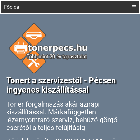
Főoldal
☰
Tonert a szervizestől - Pécsen
ingyenes kiszállítással
Toner forgalmazás akár aznapi
kiszállítással. Márkafüggetlen
lézernyomtató szerviz, behúzó görgő
cserétől a teljes felújításig