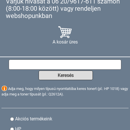
Várjuk hívását a 06 20/9617-611 számon
(8:00-18:00 között) vagy rendeljen
webshopunkban
A kosár üres
Keresés
Adja meg, hogy milyen típusú nyomtatóba keres tonert (pl.: HP 1018) vagy
adja meg a toner típusát (pl.: Q2612A).
Akciós termékeink
HP