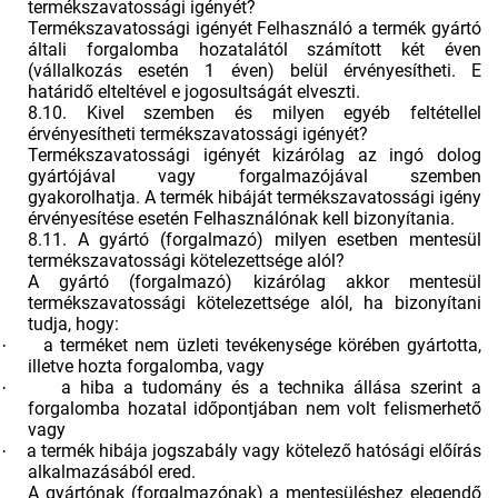
termékszavatossági igényét?
Termékszavatossági igényét Felhasználó a termék gyártó
általi forgalomba hozatalától számított két éven
(vállalkozás esetén 1 éven) belül érvényesítheti. E
határidő elteltével e jogosultságát elveszti.
8.10. Kivel szemben és milyen egyéb feltétellel
érvényesítheti termékszavatossági igényét?
Termékszavatossági igényét kizárólag az ingó dolog
gyártójával vagy forgalmazójával szemben
gyakorolhatja. A termék hibáját termékszavatossági igény
érvényesítése esetén Felhasználónak kell bizonyítania.
8.11. A gyártó (forgalmazó) milyen esetben mentesül
termékszavatossági kötelezettsége alól?
A gyártó (forgalmazó) kizárólag akkor mentesül
termékszavatossági kötelezettsége alól, ha bizonyítani
tudja, hogy:
a terméket nem üzleti tevékenysége körében gyártotta,
·
illetve hozta forgalomba, vagy
a hiba a tudomány és a technika állása szerint a
·
forgalomba hozatal időpontjában nem volt felismerhető
vagy
a termék hibája jogszabály vagy kötelező hatósági előírás
·
alkalmazásából ered.
A gyártónak (forgalmazónak) a mentesüléshez elegendő