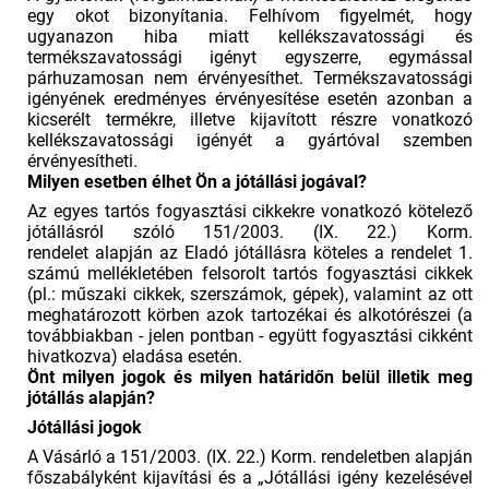
egy okot bizonyítania. Felhívom figyelmét, hogy
ugyanazon hiba miatt kellékszavatossági és
termékszavatossági igényt egyszerre, egymással
párhuzamosan nem érvényesíthet. Termékszavatossági
igényének eredményes érvényesítése esetén azonban a
kicserélt termékre, illetve kijavított részre vonatkozó
kellékszavatossági igényét a gyártóval szemben
érvényesítheti.
Milyen esetben élhet Ön a jótállási jogával?
Az egyes tartós fogyasztási cikkekre vonatkozó kötelező
jótállásról szóló 151/2003. (IX. 22.) Korm.
rendelet alapján az Eladó jótállásra köteles a rendelet 1.
számú mellékletében felsorolt tartós fogyasztási cikkek
(pl.: műszaki cikkek, szerszámok, gépek), valamint az ott
meghatározott körben azok tartozékai és alkotórészei (a
továbbiakban - jelen pontban - együtt fogyasztási cikként
hivatkozva) eladása esetén.
Önt milyen jogok és milyen határidőn belül illetik meg
jótállás alapján?
Jótállási
jogok
A Vásárló a 151/2003. (IX. 22.) Korm. rendeletben alapján
főszabályként kijavítási és a „Jótállási igény kezelésével