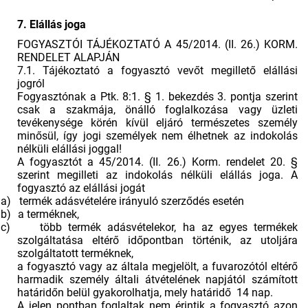
7. Elállás joga
FOGYASZTÓI TÁJÉKOZTATÓ A 45/2014. (II. 26.) KORM.
RENDELET ALAPJÁN
7.1. Tájékoztató a fogyasztó vevőt megillető elállási
jogról
Fogyasztónak a Ptk. 8:1. § 1. bekezdés 3. pontja szerint
csak a szakmája, önálló foglalkozása vagy üzleti
tevékenysége körén kívül eljáró természetes személy
minősül, így jogi személyek nem élhetnek az indokolás
nélküli elállási joggal!
A fogyasztót a 45/2014. (II. 26.) Korm. rendelet 20. §
szerint megilleti az indokolás nélküli elállás joga. A
fogyasztó az elállási jogát
a)
termék adásvételére irányuló szerződés esetén
b)
a terméknek,
c)
több termék adásvételekor, ha az egyes termékek
szolgáltatása eltérő időpontban történik, az utoljára
szolgáltatott terméknek,
a fogyasztó vagy az általa megjelölt, a fuvarozótól eltérő
harmadik személy általi átvételének napjától számított
határidőn belül gyakorolhatja, mely határidő 14 nap.
A jelen pontban foglaltak nem érintik a fogyasztó azon