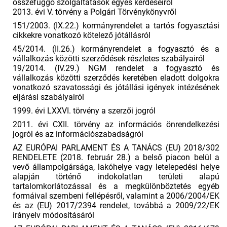
összefüggő szolgáltatások egyes kérdéseiről
2013. évi V. törvény a Polgári Törvénykönyvről
151/2003. (IX.22.) kormányrendelet a tartós fogyasztási
cikkekre vonatkozó kötelező jótállásról
45/2014. (II.26.) kormányrendelet a fogyasztó és a
vállalkozás közötti szerződések részletes szabályairól
19/2014. (IV.29.) NGM rendelet a fogyasztó és
vállalkozás közötti szerződés keretében eladott dolgokra
vonatkozó szavatossági és jótállási igények intézésének
eljárási szabályairól
1999. évi LXXVI. törvény a szerzői jogról
2011. évi CXII. törvény az információs önrendelkezési
jogról és az információszabadságról
AZ EURÓPAI PARLAMENT ÉS A TANÁCS (EU) 2018/302
RENDELETE (2018. február 28.) a belső piacon belül a
vevő állampolgársága, lakóhelye vagy letelepedési helye
alapján történő indokolatlan területi alapú
tartalomkorlátozással és a megkülönböztetés egyéb
formáival szembeni fellépésről, valamint a 2006/2004/EK
és az (EU) 2017/2394 rendelet, továbbá a 2009/22/EK
irányelv módosításáról