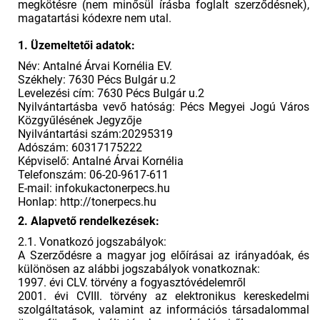
megkötésre (nem minősül írásba foglalt szerződésnek),
magatartási kódexre nem utal.
1. Üzemeltetői adatok:
Név: Antalné Árvai Kornélia EV.
Székhely: 7630 Pécs Bulgár u.2
Levelezési cím: 7630 Pécs Bulgár u.2
Nyilvántartásba vevő hatóság: Pécs Megyei Jogú Város
Közgyűlésének Jegyzője
Nyilvántartási szám:20295319
Adószám: 60317175222
Képviselő: Antalné Árvai Kornélia
Telefonszám: 06-20-9617-611
E-mail: infokukactonerpecs.hu
Honlap: http://tonerpecs.hu
2. Alapvető rendelkezések:
2.1. Vonatkozó jogszabályok:
A Szerződésre a magyar jog előírásai az irányadóak, és
különösen az alábbi jogszabályok vonatkoznak:
1997. évi CLV. törvény a fogyasztóvédelemről
2001. évi CVIII. törvény az elektronikus kereskedelmi
szolgáltatások, valamint az információs társadalommal