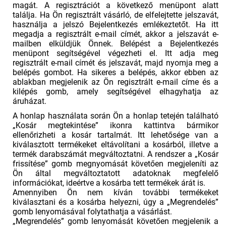
magát. A regisztrációt a következő menüpont alatt
találja. Ha Ön regisztrált vásárló, de elfelejtette jelszavát,
használja a jelszó Bejelentkezés emlékeztetőt. Ha itt
megadja a regisztrált e-mail címét, akkor a jelszavát e-
mailben elküldjük Önnek. Belépést a Bejelentkezés
menüpont segítségével végezheti el. Itt adja meg
regisztrált e-mail címét és jelszavát, majd nyomja meg a
belépés gombot. Ha sikeres a belépés, akkor ebben az
ablakban megjelenik az Ön regisztrált e-mail címe és a
kilépés gomb, amely segítségével elhagyhatja az
áruházat.
A honlap használata során Ön a honlap tetején található
„Kosár megtekintése” ikonra kattintva bármikor
ellenőrizheti a kosár tartalmát. Itt lehetősége van a
kiválasztott termékeket eltávolítani a kosárból, illetve a
termék darabszámát megváltoztatni. A rendszer a „Kosár
frissítése” gomb megnyomását követően megjeleníti az
Ön által megváltoztatott adatoknak megfelelő
információkat, ideértve a kosárba tett termékek árát is.
Amennyiben Ön nem kíván további termékeket
kiválasztani és a kosárba helyezni, úgy a „Megrendelés”
gomb lenyomásával folytathatja a vásárlást.
„Megrendelés” gomb lenyomását követően megjelenik a