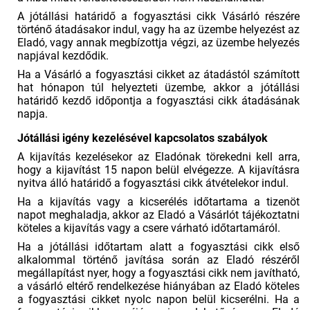
A jótállási határidő a fogyasztási cikk Vásárló részére
történő átadásakor indul, vagy ha az üzembe helyezést az
Eladó, vagy annak megbízottja végzi, az üzembe helyezés
napjával kezdődik.
Ha a Vásárló a fogyasztási cikket az átadástól számított
hat hónapon túl helyezteti üzembe, akkor a jótállási
határidő kezdő időpontja a fogyasztási cikk átadásának
napja.
Jótállási igény kezelésével kapcsolatos szabályok
A kijavítás kezelésekor az Eladónak törekedni kell arra,
hogy a kijavítást 15 napon belül elvégezze. A kijavításra
nyitva álló határidő a fogyasztási cikk átvételekor indul.
Ha a kijavítás vagy a kicserélés időtartama a tizenöt
napot meghaladja, akkor az Eladó a Vásárlót tájékoztatni
köteles a kijavítás vagy a csere várható időtartamáról.
Ha a jótállási időtartam alatt a fogyasztási cikk első
alkalommal történő javítása során az Eladó részéről
megállapítást nyer, hogy a fogyasztási cikk nem javítható,
a vásárló eltérő rendelkezése hiányában az Eladó köteles
a fogyasztási cikket nyolc napon belül kicserélni. Ha a