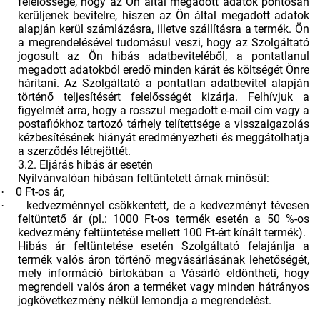
felelőssége, hogy az Ön által megadott adatok pontosan
kerüljenek bevitelre, hiszen az Ön által megadott adatok
alapján kerül számlázásra, illetve szállításra a termék. Ön
a megrendelésével tudomásul veszi, hogy az Szolgáltató
jogosult az Ön hibás adatbeviteléből, a pontatlanul
megadott adatokból eredő minden kárát és költségét Önre
hárítani. Az Szolgáltató a pontatlan adatbevitel alapján
történő teljesítésért felelősségét kizárja. Felhívjuk a
figyelmét arra, hogy a rosszul megadott e-mail cím vagy a
postafiókhoz tartozó tárhely telítettsége a visszaigazolás
kézbesítésének hiányát eredményezheti és meggátolhatja
a szerződés létrejöttét.
3.2. Eljárás hibás ár esetén
Nyilvánvalóan hibásan feltüntetett árnak minősül:
0 Ft-os ár,
·
kedvezménnyel csökkentett, de a kedvezményt tévesen
·
feltüntető ár (pl.: 1000 Ft-os termék esetén a 50 %-os
kedvezmény feltüntetése mellett 100 Ft-ért kínált termék).
Hibás ár feltüntetése esetén Szolgáltató felajánlja a
termék valós áron történő megvásárlásának lehetőségét,
mely információ birtokában a Vásárló eldöntheti, hogy
megrendeli valós áron a terméket vagy minden hátrányos
jogkövetkezmény nélkül lemondja a megrendelést.