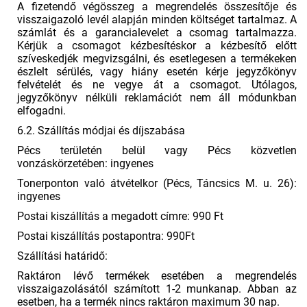
A fizetendő végösszeg a megrendelés összesítője és
visszaigazoló levél alapján minden költséget tartalmaz. A
számlát és a garancialevelet a csomag tartalmazza.
Kérjük a csomagot kézbesítéskor a kézbesítő előtt
szíveskedjék megvizsgálni, és esetlegesen a termékeken
észlelt sérülés, vagy hiány esetén kérje jegyzőkönyv
felvételét és ne vegye át a csomagot. Utólagos,
jegyzőkönyv nélküli reklamációt nem áll módunkban
elfogadni.
6.2. Szállítás módjai és díjszabása
Pécs területén belül vagy Pécs közvetlen
vonzáskörzetében: ingyenes
Tonerponton való átvételkor (Pécs, Táncsics M. u. 26):
ingyenes
Postai kiszállítás a megadott címre: 990 Ft
Postai kiszállítás postapontra: 990Ft
Szállítási határidő:
Raktáron lévő termékek esetében a megrendelés
visszaigazolásától számított 1-2 munkanap. Abban az
esetben, ha a termék nincs raktáron maximum 30 nap.