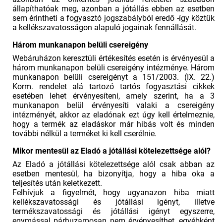
állapíthatóak meg, azonban a jótállás ebben az esetben
sem érintheti a fogyasztó jogszabályból eredő -így köztük
a kellékszavatosságon alapuló jogainak fennállását.
Három munkanapon belüli csereigény
Webáruházon keresztüli értékesítés esetén is érvényesül a
három munkanapon belüli csereigény intézménye. Három
munkanapon belüli csereigényt a 151/2003. (IX. 22.)
Korm. rendelet alá tartozó tartós fogyasztási cikkek
esetében lehet érvényesíteni, amely szerint, ha a 3
munkanapon belül érvényesíti valaki a csereigény
intézményét, akkor az eladónak ezt úgy kell értelmeznie,
hogy a termék az eladáskor már hibás volt és minden
további nélkül a terméket ki kell cserélnie.
Mikor mentesül az Eladó a jótállási kötelezettsége alól?
Az Eladó a jótállási kötelezettsége alól csak abban az
esetben mentesül, ha bizonyítja, hogy a hiba oka a
teljesítés után keletkezett.
Felhívjuk a figyelmét, hogy ugyanazon hiba miatt
kellékszavatossági és jótállási igényt, illetve
termékszavatossági és jótállási igényt egyszerre,
egymással párhuzamosan nem érvényesíthet, egyébként