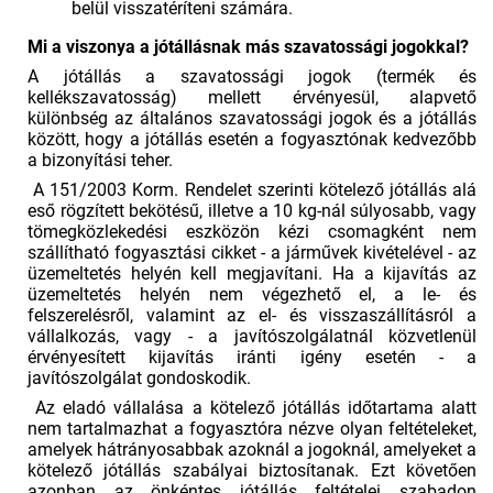
belül visszatéríteni számára.
Mi a viszonya a jótállásnak más szavatossági jogokkal?
A jótállás a szavatossági jogok (termék és
kellékszavatosság) mellett érvényesül, alapvető
különbség az általános szavatossági jogok és a jótállás
között, hogy a jótállás esetén a fogyasztónak kedvezőbb
a bizonyítási teher.
A 151/2003 Korm. Rendelet szerinti kötelező jótállás alá
eső rögzített bekötésű, illetve a 10 kg-nál súlyosabb, vagy
tömegközlekedési eszközön kézi csomagként nem
szállítható fogyasztási cikket - a járművek kivételével - az
üzemeltetés helyén kell megjavítani. Ha a kijavítás az
üzemeltetés helyén nem végezhető el, a le- és
felszerelésről, valamint az el- és visszaszállításról a
vállalkozás, vagy - a javítószolgálatnál közvetlenül
érvényesített kijavítás iránti igény esetén - a
javítószolgálat gondoskodik.
Az eladó vállalása a kötelező jótállás időtartama alatt
nem tartalmazhat a fogyasztóra nézve olyan feltételeket,
amelyek hátrányosabbak azoknál a jogoknál, amelyeket a
kötelező jótállás szabályai biztosítanak. Ezt követően
azonban az önkéntes jótállás feltételei szabadon