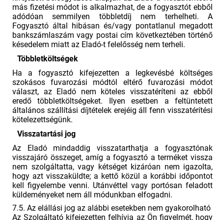
más fizetési módot is alkalmazhat, de a fogyasztót ebből
adódóan semmilyen többletdíj nem terhelheti. A
Fogyasztó által hibásan és/vagy pontatlanul megadott
bankszámlaszám vagy postai cím következtében történő
késedelem miatt az Eladó-t felelősség nem terheli.
Többletköltségek
Ha a fogyasztó kifejezetten a legkevésbé költséges
szokásos fuvarozási módtól eltérő fuvarozási módot
választ, az Eladó nem köteles visszatéríteni az ebből
eredő többletköltségeket. Ilyen esetben a feltüntetett
általános szállítási díjtételek erejéig áll fenn visszatérítési
kötelezettségünk.
Visszatartási jog
Az Eladó mindaddig visszatarthatja a fogyasztónak
visszajáró összeget, amíg a fogyasztó a terméket vissza
nem szolgáltatta, vagy kétséget kizáróan nem igazolta,
hogy azt visszaküldte; a kettő közül a korábbi időpontot
kell figyelembe venni. Utánvéttel vagy portósan feladott
küldeményeket nem áll módunkban elfogadni.
7.5. Az elállási jog az alábbi esetekben nem gyakorolható
Az Szolgáltató kifejezetten felhívja az Ön figyelmét, hogy