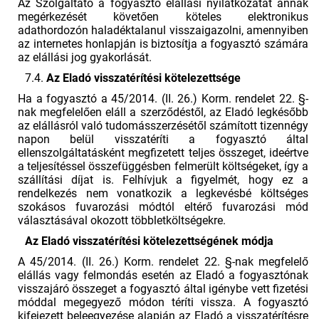
Az Szolgáltató a fogyasztó elállási nyilatkozatát annak
megérkezését követően köteles elektronikus
adathordozón haladéktalanul visszaigazolni, amennyiben
az internetes honlapján is biztosítja a fogyasztó számára
az elállási jog gyakorlását.
7.4.
Az Eladó visszatérítési kötelezettsége
Ha a fogyasztó a 45/2014. (II. 26.) Korm. rendelet 22. §-
nak megfelelően eláll a szerződéstől, az Eladó legkésőbb
az elállásról való tudomásszerzésétől számított tizennégy
napon belül visszatéríti a fogyasztó által
ellenszolgáltatásként megfizetett teljes összeget, ideértve
a teljesítéssel összefüggésben felmerült költségeket, így a
szállítási díjat is. Felhívjuk a figyelmét, hogy ez a
rendelkezés nem vonatkozik a legkevésbé költséges
szokásos fuvarozási módtól eltérő fuvarozási mód
választásával okozott többletköltségekre.
Az Eladó visszatérítési kötelezettségének módja
A 45/2014. (II. 26.) Korm. rendelet 22. §-nak megfelelő
elállás vagy felmondás esetén az Eladó a fogyasztónak
visszajáró összeget a fogyasztó által igénybe vett fizetési
móddal megegyező módon téríti vissza. A fogyasztó
kifejezett beleegyezése alapján az Eladó a visszatérítésre