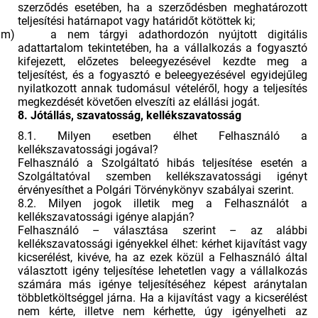
szerződés esetében, ha a szerződésben meghatározott
teljesítési határnapot vagy határidőt kötöttek ki;
m)
a nem tárgyi adathordozón nyújtott digitális
adattartalom tekintetében, ha a vállalkozás a fogyasztó
kifejezett, előzetes beleegyezésével kezdte meg a
teljesítést, és a fogyasztó e beleegyezésével egyidejűleg
nyilatkozott annak tudomásul vételéről, hogy a teljesítés
megkezdését követően elveszíti az elállási jogát.
8. Jótállás, szavatosság, kellékszavatosság
8.1. Milyen esetben élhet Felhasználó a
kellékszavatossági jogával?
Felhasználó a Szolgáltató hibás teljesítése esetén a
Szolgáltatóval szemben kellékszavatossági igényt
érvényesíthet a Polgári Törvénykönyv szabályai szerint.
8.2. Milyen jogok illetik meg a Felhasználót a
kellékszavatossági igénye alapján?
Felhasználó – választása szerint – az alábbi
kellékszavatossági igényekkel élhet: kérhet kijavítást vagy
kicserélést, kivéve, ha az ezek közül a Felhasználó által
választott igény teljesítése lehetetlen vagy a vállalkozás
számára más igénye teljesítéséhez képest aránytalan
többletköltséggel járna. Ha a kijavítást vagy a kicserélést
nem kérte, illetve nem kérhette, úgy igényelheti az