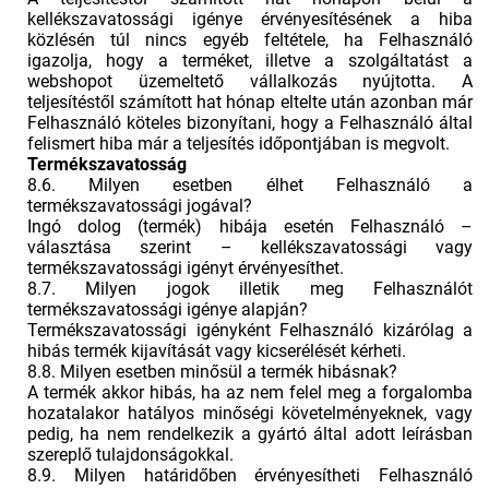
kellékszavatossági igénye érvényesítésének a hiba
közlésén túl nincs egyéb feltétele, ha Felhasználó
igazolja, hogy a terméket, illetve a szolgáltatást a
webshopot üzemeltető vállalkozás nyújtotta. A
teljesítéstől számított hat hónap eltelte után azonban már
Felhasználó köteles bizonyítani, hogy a Felhasználó által
felismert hiba már a teljesítés időpontjában is megvolt.
Termékszavatosság
8.6. Milyen esetben élhet Felhasználó a
termékszavatossági jogával?
Ingó dolog (termék) hibája esetén Felhasználó –
választása szerint – kellékszavatossági vagy
termékszavatossági igényt érvényesíthet.
8.7. Milyen jogok illetik meg Felhasználót
termékszavatossági igénye alapján?
Termékszavatossági igényként Felhasználó kizárólag a
hibás termék kijavítását vagy kicserélését kérheti.
8.8. Milyen esetben minősül a termék hibásnak?
A termék akkor hibás, ha az nem felel meg a forgalomba
hozatalakor hatályos minőségi követelményeknek, vagy
pedig, ha nem rendelkezik a gyártó által adott leírásban
szereplő tulajdonságokkal.
8.9. Milyen határidőben érvényesítheti Felhasználó