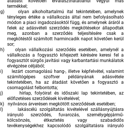
átadást követően elválaszthatatlanul vegyül más
termékkel;
g)
olyan alkoholtartalmú ital tekintetében, amelynek
tényleges értéke a vállalkozás által nem befolyásolható
módon a piaci ingadozásoktól függ, és amelynek áráról a
felek az adásvételi szerződés megkötésekor állapodtak
meg, azonban a szerződés teljesítésére csak a
megkötéstől számított harmincadik napot követően kerül
sor;
h)
olyan vállalkozási szerződés esetében, amelynél a
vállalkozás a fogyasztó kifejezett kérésére keresi fel a
fogyasztót sürgős javítási vagy karbantartási munkálatok
elvégzése céljából;
i)
lezárt csomagolású hang-, illetve képfelvétel, valamint
számítógépes szoftver példányának adásvétele
tekintetében, ha az átadást követően a fogyasztó a
csomagolást felbontotta;
j)
hírlap, folyóirat és időszaki lap tekintetében, az
előfizetéses szerződések kivételével;
k)
nyilvános árverésen megkötött szerződések esetében;
l)
lakáscélú szolgáltatás kivételével szállásnyújtásra
irányuló szerződés, fuvarozás, személygépjármű-
kölcsönzés, étkeztetés vagy szabadidős
tevékenységekhez kapcsolódó szolgáltatásra irányuló