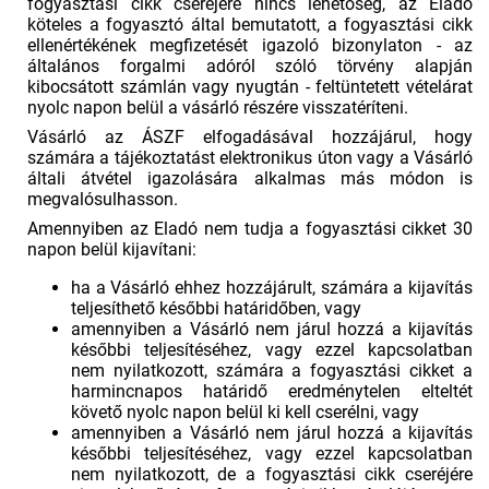
fogyasztási cikk cseréjére nincs lehetőség, az Eladó
köteles a fogyasztó által bemutatott, a fogyasztási cikk
ellenértékének megfizetését igazoló bizonylaton - az
általános forgalmi adóról szóló törvény alapján
kibocsátott számlán vagy nyugtán - feltüntetett vételárat
nyolc napon belül a vásárló részére visszatéríteni.
Vásárló az ÁSZF elfogadásával hozzájárul, hogy
számára a tájékoztatást elektronikus úton vagy a Vásárló
általi átvétel igazolására alkalmas más módon is
megvalósulhasson.
Amennyiben az Eladó nem tudja a fogyasztási cikket 30
napon belül kijavítani:
ha a Vásárló ehhez hozzájárult, számára a kijavítás
teljesíthető későbbi határidőben, vagy
amennyiben a Vásárló nem járul hozzá a kijavítás
későbbi teljesítéséhez, vagy ezzel kapcsolatban
nem nyilatkozott, számára a fogyasztási cikket a
harmincnapos határidő eredménytelen elteltét
követő nyolc napon belül ki kell cserélni, vagy
amennyiben a Vásárló nem járul hozzá a kijavítás
későbbi teljesítéséhez, vagy ezzel kapcsolatban
nem nyilatkozott, de a fogyasztási cikk cseréjére