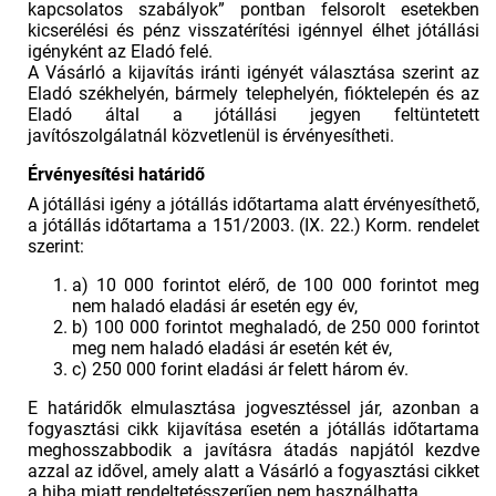
kapcsolatos szabályok” pontban felsorolt esetekben
kicserélési és pénz visszatérítési igénnyel élhet jótállási
igényként az Eladó felé.
A Vásárló a kijavítás iránti igényét választása szerint az
Eladó székhelyén, bármely telephelyén, fióktelepén és az
Eladó által a jótállási jegyen feltüntetett
javítószolgálatnál közvetlenül is érvényesítheti.
Érvényesítési határidő
A jótállási igény a jótállás időtartama alatt érvényesíthető,
a jótállás időtartama a 151/2003. (IX. 22.) Korm. rendelet
szerint:
a) 10 000 forintot elérő, de 100 000 forintot meg
nem haladó eladási ár esetén egy év,
b) 100 000 forintot meghaladó, de 250 000 forintot
meg nem haladó eladási ár esetén két év,
c) 250 000 forint eladási ár felett három év.
E határidők elmulasztása jogvesztéssel jár, azonban a
fogyasztási cikk kijavítása esetén a jótállás időtartama
meghosszabbodik a javításra átadás napjától kezdve
azzal az idővel, amely alatt a Vásárló a fogyasztási cikket
a hiba miatt rendeltetésszerűen nem használhatta.