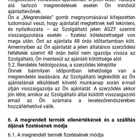
alá tartozó megrendelések esetén Ön minősül
ajánlattevőnek.
Ön a „Megrendelés” gomb megnyomásával kifejezetten
tudomásul veszi, hogy ajánlatát megtettnek kell tekinteni,
és nyilatkozata – az Szolgáltató jelen ÁSZF szerinti
visszaigazolása esetén - fizetési kötelezettséget von
maga után. Önt az ajánlata 48 órás időtartamban köti.
Amennyiben az Ön ajánlatát a jelen általános szerződési
feltételek szerint 48 órán belül nem igazolja vissza az
Szolgáltató, Ön mentesül az ajánlati kötöttsége alól.
5.2. Rendelés feldolgozása, a szerződés létrejötte
Önnek bármilyen időpontban lehetősége van a
megrendelés leadására. Az Szolgáltató legkésőbb az Ön
ajánlatának elküldését követő munkanap során e-mail
útján visszaigazolja az Ön ajánlatát. A szerződés akkor
jön létre, amikor az Szolgáltató által küldött visszaigazoló
email az Ön számára a levelezőrendszerében
hozzáférhetővé válik.
6. A megrendelt termék ellenértékének és a szállítás
díjának fizetésének módja
6.1. A megrendelt termék fizetésének módja