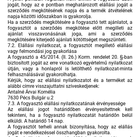
jogát, hogy az e pontban meghatározott elállási jogát a
szerződés megkötésének napja és a termék átvételének
napja közötti időszakban is gyakorolja.
Ha a szerződés megkötésére a fogyasztó tett ajánlatot, a
fogyasztót a szerződés megkötése előtt megilleti az
ajánlat visszavonásának joga, ami a szerződés
megkötésére kiterjedő ajánlati kötöttséget megszünteti.
7.2. Elállási nyilatkozat, a fogyasztót megillető elállási
vagy felmondási jog gyakorlása
A fogyasztó a 45/2014. (II. 26.) Korm. rendelet 20. §-ban
biztosított jogát az erre vonatkozó egyértelmű nyilatkozat
útján, vagy a honlapról is letölthető nyilatkozat-minta
felhasználásával gyakorolhatja.
Kérjük, hogy az elállási nyilatkozatot és a terméket az
alábbi címre visszajuttatni szíveskedjenek:
Antalné Árvai Kornélia
7630 Pécs Bulgár u.2
7.3. A fogyasztó elállási nyilatkozatának érvényessége
Az elállási jogot határidőben érvényesítettnek kell
tekinteni, ha a fogyasztó nyilatkozatát határidőn belül
elküldi. A határidő 14 nap.
A fogyasztót terheli annak bizonyítása, hogy az elállás
jogát e rendelkezéssel összhangban gyakorolta.