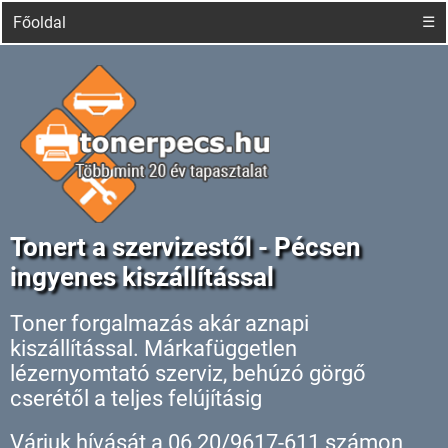
Főoldal
☰
Tonert a szervizestől - Pécsen
ingyenes kiszállítással
Toner forgalmazás akár aznapi
kiszállítással. Márkafüggetlen
lézernyomtató szerviz, behúzó görgő
cserétől a teljes felújításig
Várjuk hívását a 06 20/9617-611 számon