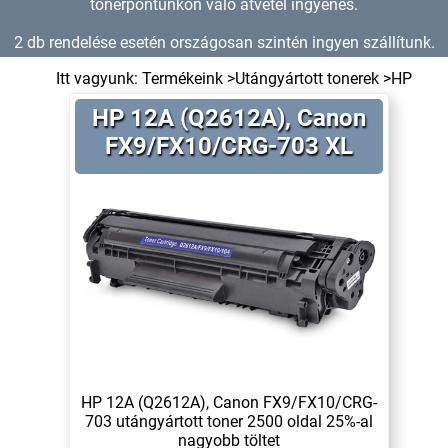
tonerpontunkon való átvétel ingyenes.
2 db rendelése esetén országosan szintén ingyen szállítunk.
Itt vagyunk:
Termékeink
>
Utángyártott tonerek
>
HP
HP 12A (Q2612A), Canon
FX9/FX10/CRG-703 XL
HP 12A (Q2612A), Canon FX9/FX10/CRG-
703 utángyártott toner 2500 oldal 25%-al
nagyobb töltet