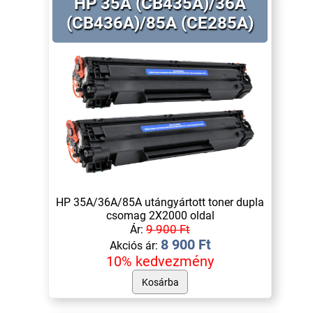
HP 35A (CB435A)/36A
(CB436A)/85A (CE285A)
HP 35A/36A/85A utángyártott toner dupla
csomag 2X2000 oldal
9 900 Ft
Ár:
8 900 Ft
Akciós ár:
10% kedvezmény