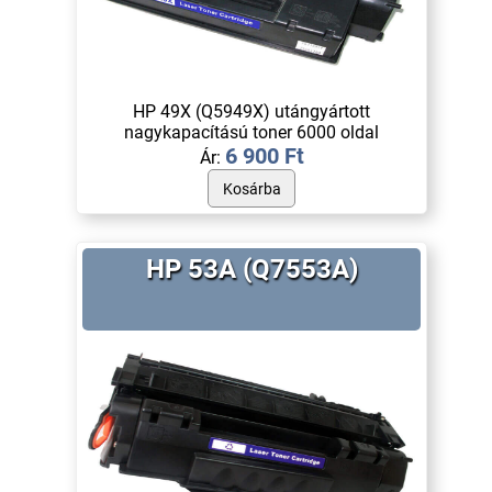
HP 49X (Q5949X) utángyártott
nagykapacítású toner 6000 oldal
6 900 Ft
Ár:
HP 53A (Q7553A)