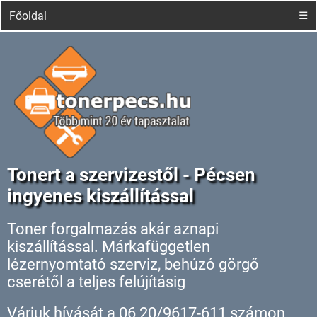
Főoldal
☰
Tonert a szervizestől - Pécsen
ingyenes kiszállítással
Toner forgalmazás akár aznapi
kiszállítással. Márkafüggetlen
lézernyomtató szerviz, behúzó görgő
cserétől a teljes felújításig
Várjuk hívását a 06 20/9617-611 számon