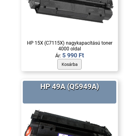
HP 15X (C7115X) nagykapacítású toner
4000 oldal
5 990 Ft
Ár:
HP 49A (Q5949A)