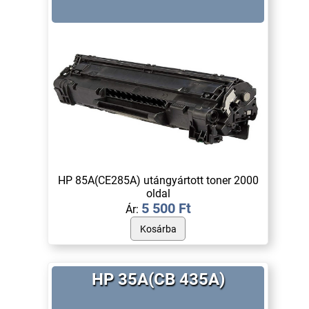
HP 85A(CE285A) utángyártott toner 2000
oldal
5 500 Ft
Ár:
HP 35A(CB 435A)