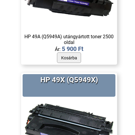
HP 49A (Q5949A) utángyártott toner 2500
oldal
5 900 Ft
Ár:
HP 49X (Q5949X)